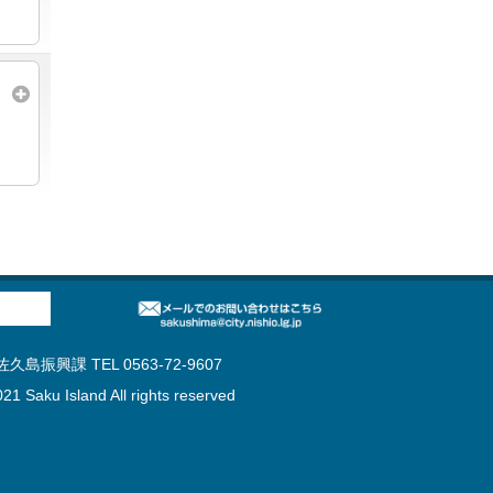
島振興課 TEL 0563-72-9607
21 Saku Island All rights reserved