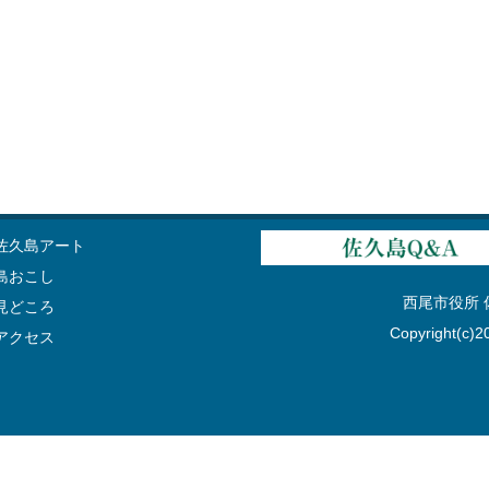
佐久島アート
島おこし
西尾市役所 佐久
見どころ
Copyright(c)20
アクセス