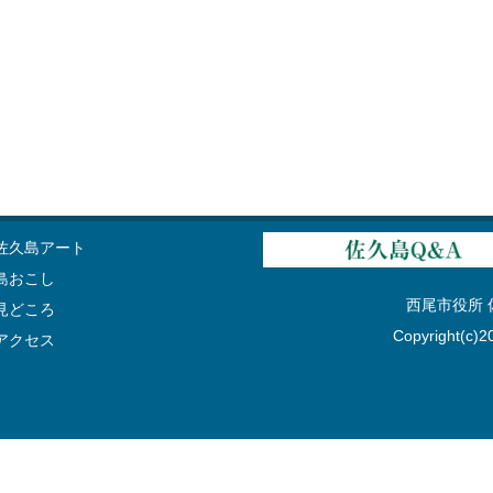
佐久島アート
島おこし
西尾市役所 佐久
見どころ
Copyright(c)20
アクセス