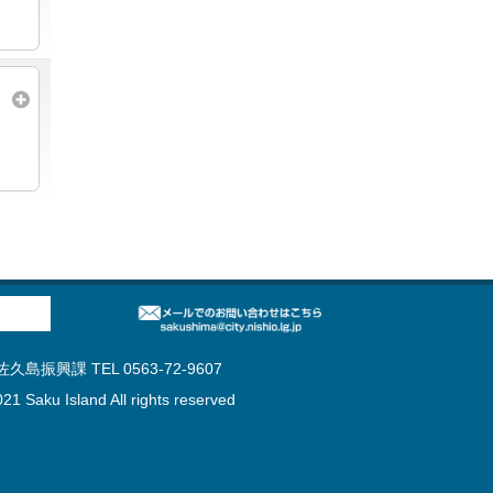
島振興課 TEL 0563-72-9607
21 Saku Island All rights reserved