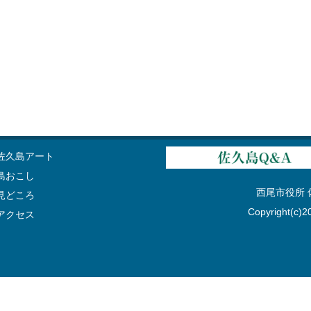
佐久島アート
島おこし
西尾市役所 佐久
見どころ
Copyright(c)20
アクセス