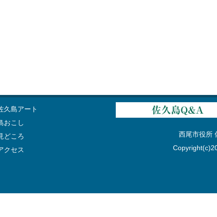
佐久島アート
島おこし
西尾市役所 佐久
見どころ
Copyright(c)20
アクセス