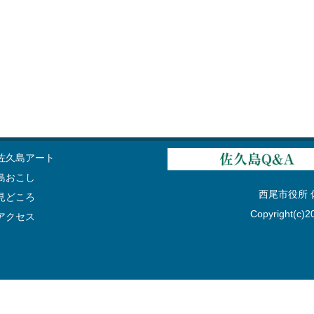
佐久島アート
島おこし
西尾市役所 佐久
見どころ
Copyright(c)20
アクセス