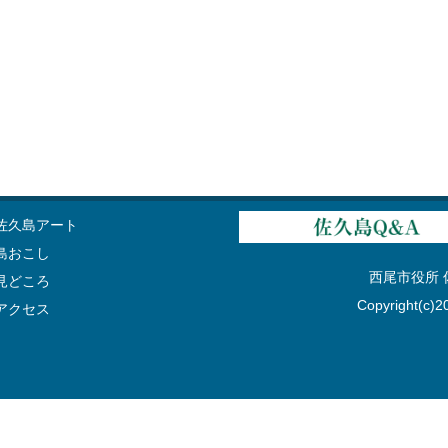
佐久島アート
島おこし
西尾市役所 佐久
見どころ
Copyright(c)20
アクセス