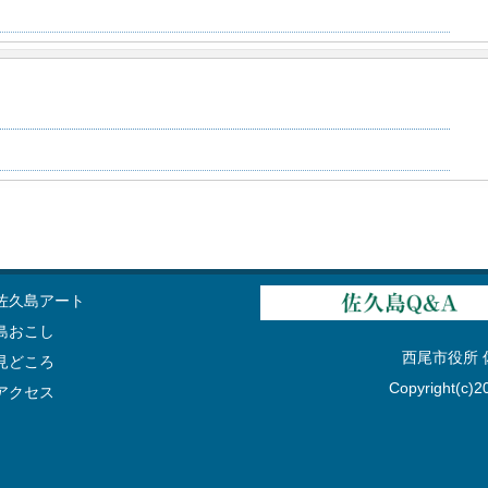
佐久島アート
島おこし
西尾市役所 佐久
見どころ
Copyright(c)20
アクセス