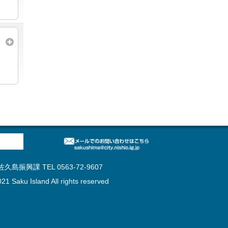
島振興課 TEL 0563-72-9607
21 Saku Island All rights reserved