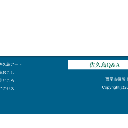
佐久島アート
島おこし
西尾市役所 佐久
見どころ
Copyright(c)20
アクセス