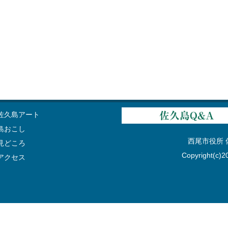
佐久島アート
島おこし
西尾市役所 佐久
見どころ
Copyright(c)20
アクセス