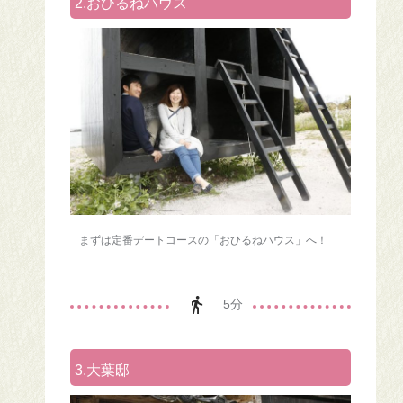
2.おひるねハウス
まずは定番デートコースの「おひるねハウス」へ！
5分
3.大葉邸