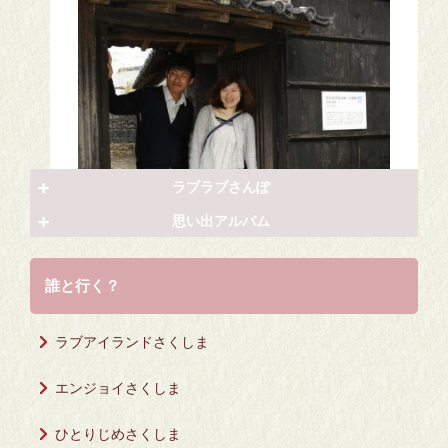
ラブラブさんぽ
思い出アルバム
誰と行く？
「大葉邸」の前にたたずめば、ちょっとクラシカルな
1.東港
気分に。
ラブアイランドさくしま
5分
エンジョイさくしま
ひとりじめさくしま