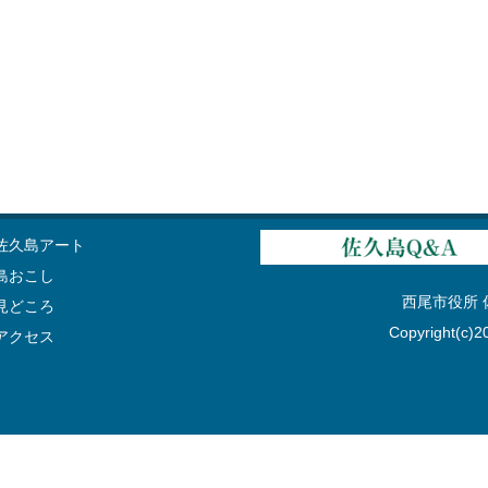
佐久島アート
島おこし
西尾市役所 佐久
見どころ
Copyright(c)20
アクセス