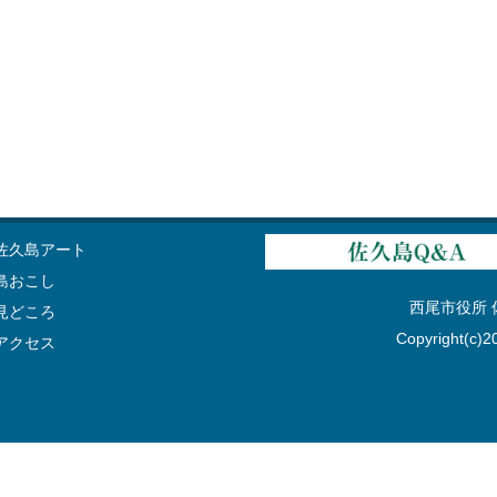
佐久島アート
島おこし
西尾市役所 佐久
見どころ
Copyright(c)20
アクセス