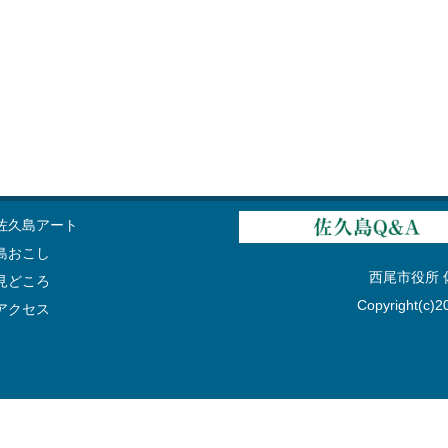
佐久島アート
島おこし
西尾市役所 佐久
見どころ
Copyright(c)20
アクセス