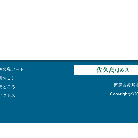
佐久島アート
島おこし
西尾市役所 佐久
見どころ
Copyright(c)20
アクセス