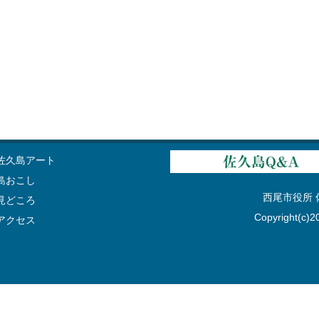
佐久島アート
島おこし
西尾市役所 佐久
見どころ
Copyright(c)20
アクセス