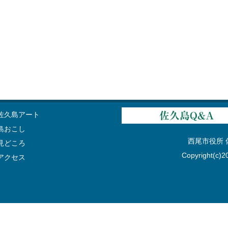
佐久島アート
島おこし
西尾市役所 佐久
見どころ
Copyright(c)20
アクセス