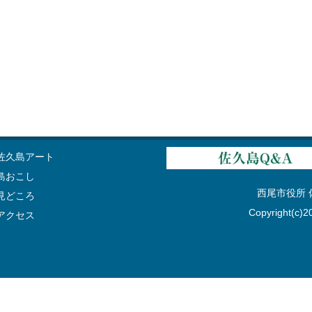
佐久島アート
島おこし
西尾市役所 佐久
見どころ
Copyright(c)20
アクセス