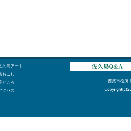
佐久島アート
島おこし
西尾市役所 佐久
見どころ
Copyright(c)20
アクセス