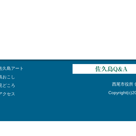
佐久島アート
島おこし
西尾市役所 佐久
見どころ
Copyright(c)20
アクセス