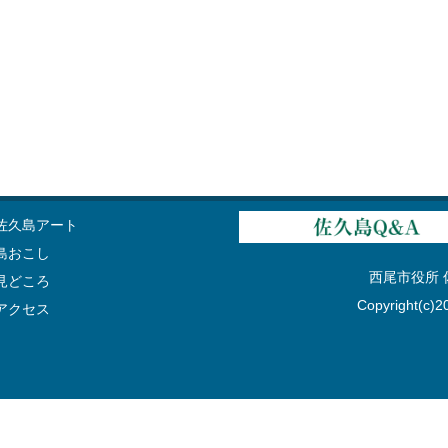
佐久島アート
島おこし
西尾市役所 佐久
見どころ
Copyright(c)20
アクセス