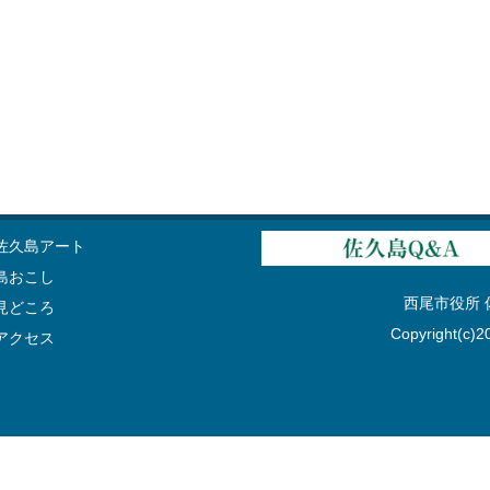
佐久島アート
島おこし
西尾市役所 佐久
見どころ
Copyright(c)20
アクセス