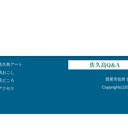
佐久島アート
島おこし
西尾市役所 佐久
見どころ
Copyright(c)20
アクセス