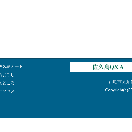
佐久島アート
島おこし
西尾市役所 佐久
見どころ
Copyright(c)20
アクセス