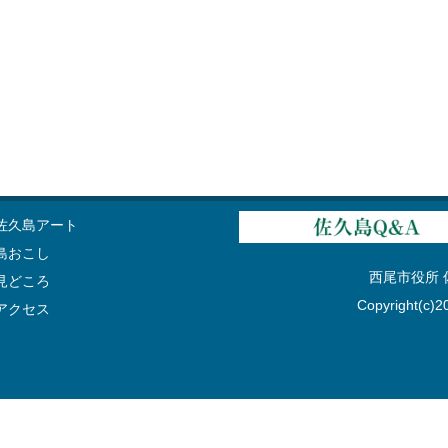
佐久島アート
島おこし
西尾市役所 佐久
見どころ
Copyright(c)20
アクセス