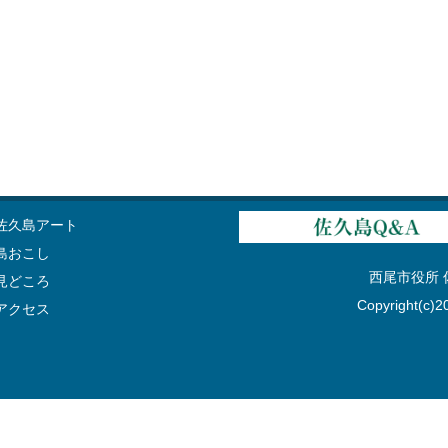
佐久島アート
島おこし
西尾市役所 佐久
見どころ
Copyright(c)20
アクセス